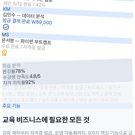
레슨 5/12 완료 / 42%
KM
김민수 -- 데이터 분석
방금 결제 완료 W89,000
check_circle
MS
문서영 -- 파이썬 부트캠프
수료 완료 / 자격증 발급
workspace_premium
학습 분석
78%
완강률
4.8/5
수강생 만족도
92%
자격 취득률
빌더 / 썸네일 제작 / 결제 연동 / 자격증 발급 / 프리패스 / 정기구
 게시판 / 영상 보안 / 소속 관리
강좌 빌더 / 썸네일 제작 / 결제 연동
격증 발급 / 프리패스 / 정기구독 / 게시판 / 영상 보안 / 소속 관리
주요 기능
교육 비즈니스에 필요한 모든 것
강좌 제작부터 자격증 발급, 운영 자동화까지. 9가지 핵심 기능으로 교