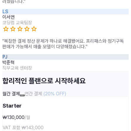
러웠습니다."
LS
이서연
코딩랩 교육팀장
star
star
star
star
star
"복잡한 결제 정산 문제가 하나로 해결됐어요. 프리패스와 정기구독
판매가 가능해서 매출 모델이 다양해졌습니다."
PJ
박준혁
직무교육 센터장
합리적인 플랜으로 시작하세요
월간 결제
연간 결제
(20% OFF)
Starter
₩130,000
/월
VAT 포함
₩143,000