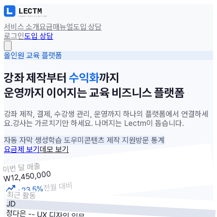
서비스 소개
요금
매뉴얼
도입 상담
로그인
도입 상담
올인원 교육 플랫폼
강좌 제작부터
수익화
까지
운영까지 이어지는 교육 비즈니스 플랫폼
강좌 제작, 결제, 수강생 관리, 운영까지 하나의 플랫폼에서 연결하세
요.
강사는 가르치기만 하세요. 나머지는 Lectm이 돕습니다.
자동 자막 생성
학습 도우미
콘텐츠 제작 지원
방문 통계
요금제 보기
데모 보기
이번 달 매출
W12,450,000
전월 대비
trending_up
+23.5%
최근 활동
12월
1월
JD
정다은 -- UX 디자인 입문