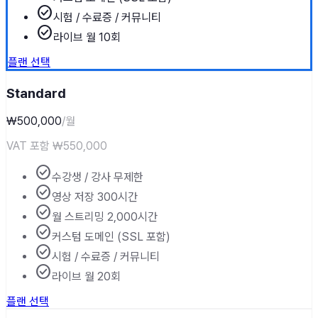
check_circle
시험 / 수료증 / 커뮤니티
check_circle
라이브 월 10회
플랜 선택
Standard
₩500,000
/월
VAT 포함
₩550,000
check_circle
수강생 / 강사 무제한
check_circle
영상 저장 300시간
check_circle
월 스트리밍 2,000시간
check_circle
커스텀 도메인 (SSL 포함)
check_circle
시험 / 수료증 / 커뮤니티
check_circle
라이브 월 20회
플랜 선택