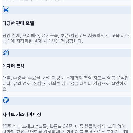
shopping_cart
다양한 판매 모델
단건 결제, 프리패스, 정기구독, 쿠폰/할인코드 자동화까지. 교육 비즈
니스에 최적화된 결제 시스템을 제공합니다.
monitoring
데이터 분석
매출, 수강률, 수료율, 사이트 방문 통계까지 핵심 지표를 심층 분석합
니다. 유입 경로, 전환율, 강좌별 완료율을 데이터 기반으로 확인하세
요.
palette
사이트 커스터마이징
12종 섹션 드래그앤드롭, 웹폰트 34종, 다중 템플릿까지. 코딩 없이
나만의 교육 브랜드를 완성하세요. 가비아 파트너십으로 도메인 구매